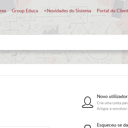
rea
Group Educa
⭐️Novidades do Sistema
Portal do Clien
Novo utilizado
Crie uma conta par
Artigos e envolver
Esqueceu-se da