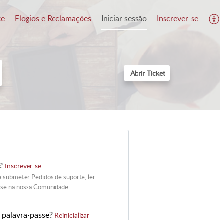
te
Elogios e Reclamações
Iniciar sessão
Inscrever-se
Abrir Ticket
r?
Inscrever-se
a submeter Pedidos de suporte, ler
-se na nossa Comunidade.
 palavra-passe?
Reinicializar