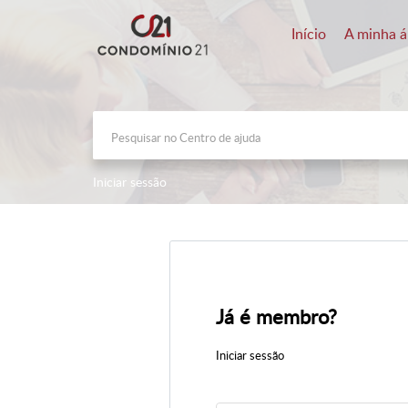
Início
A minha á
Iniciar sessão
Já é membro?
Iniciar sessão